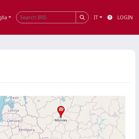
glia
IT
LOGIN