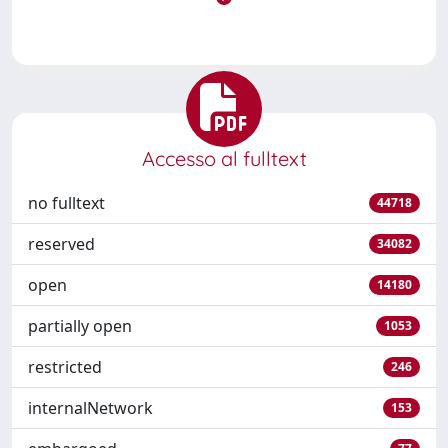
Accesso al fulltext
no fulltext
44718
reserved
34082
open
14180
partially open
1053
restricted
246
internalNetwork
153