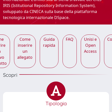
IRIS (Istitutional Repository Information System),
sviluppato da CINECA sulla base della piattaforma
tecnologica internazionale DSpace.
me
Come
Guida
FAQ
Unisi e
Co
ire
inserire
rapida
Open
n
un
Access
vo
allegato
otto
Scopri
Tipologia