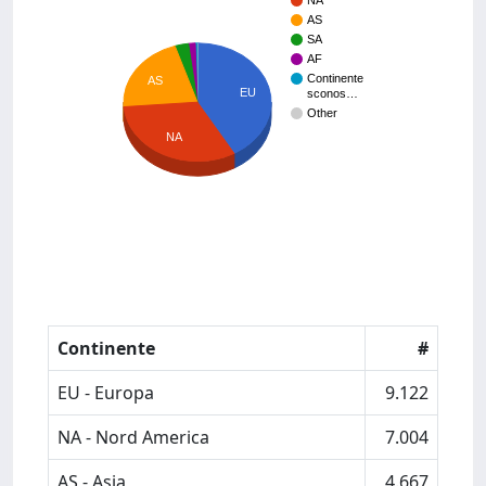
NA
AS
SA
AF
Continente
AS
EU
sconos…
Other
NA
Continente
#
EU - Europa
9.122
NA - Nord America
7.004
AS - Asia
4.667