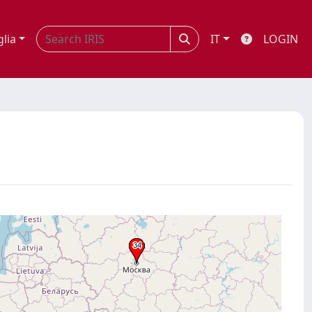
glia
IT
LOGIN