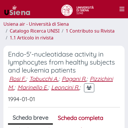
Usiena air - Università di Siena
Catalogo Ricerca UNISI
1 Contributo su Rivista
1.1 Articolo in rivista
Endo-5'-nucleotidase activity in
lymphocytes from healthy subjects
and leukemia patients
Rosi F.
;
Tabucchi A.
;
Pagani R.
;
Pizzichini
M.
;
Marinello E.
;
Leoncini R.
;
1994-01-01
Scheda breve
Scheda completa