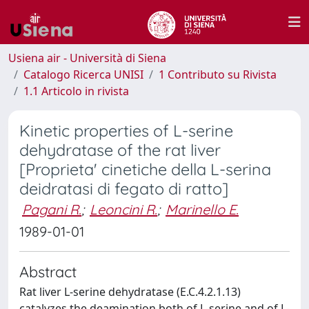
Usiena air - Università di Siena
Catalogo Ricerca UNISI
1 Contributo su Rivista
1.1 Articolo in rivista
Kinetic properties of L-serine
dehydratase of the rat liver
[Proprieta' cinetiche della L-serina
deidratasi di fegato di ratto]
Pagani R.
;
Leoncini R.
;
Marinello E.
1989-01-01
Abstract
Rat liver L-serine dehydratase (E.C.4.2.1.13)
catalyzes the deamination both of L-serine and of L-