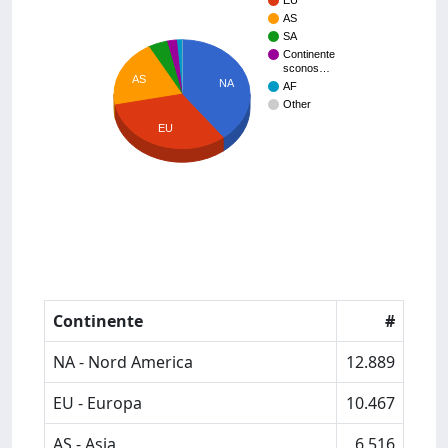
EU
AS
SA
Continente
sconos…
AS
NA
AF
Other
EU
Continente
#
NA - Nord America
12.889
EU - Europa
10.467
AS - Asia
6.516