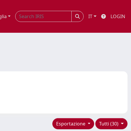
glia
IT
LOGIN
Esportazione
Tutti (30)