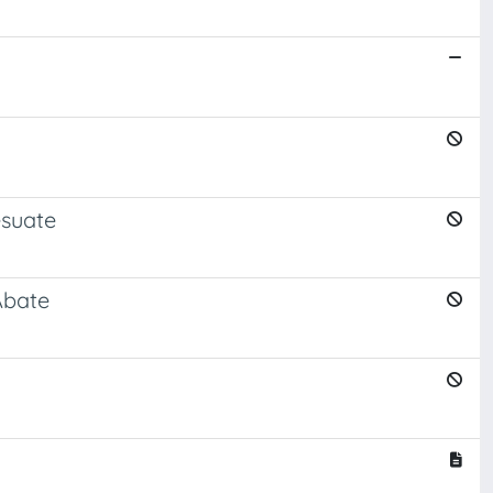
esuate
Abate