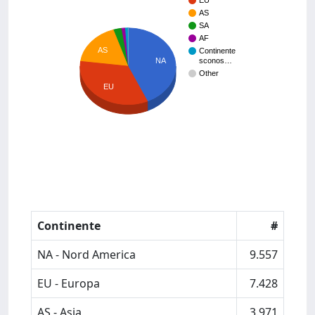
EU
AS
SA
AF
AS
Continente
sconos…
NA
Other
EU
Continente
#
NA - Nord America
9.557
EU - Europa
7.428
AS - Asia
3.971