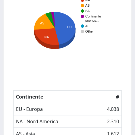
NA
AS
SA
Continente
sconos…
AS
AF
EU
Other
NA
Continente
#
EU - Europa
4.038
NA - Nord America
2.310
AS - Asia
1.612