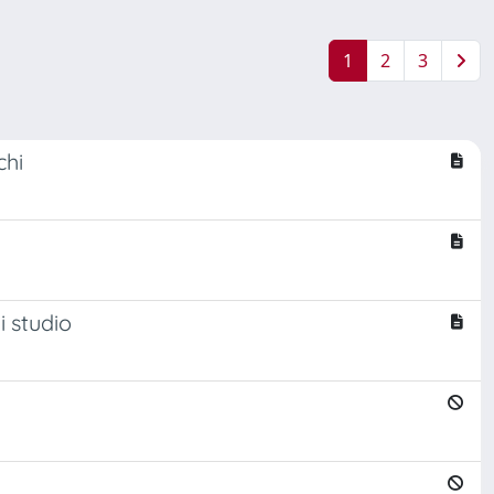
1
2
3
chi
i studio