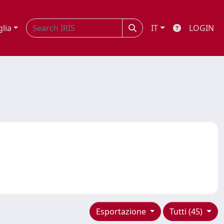
glia
IT
LOGIN
Esportazione
Tutti (45)