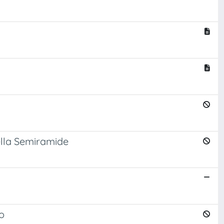
della Semiramide
to