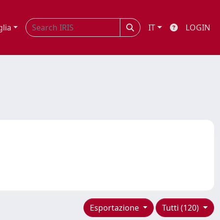
glia
IT
LOGIN
Esportazione
Tutti (120)