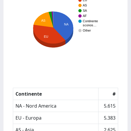
EU
AS
SA
AF
AS
Continente
NA
sconos…
Other
EU
Continente
#
NA - Nord America
5.615
EU - Europa
5.383
AS - Asia
2.625