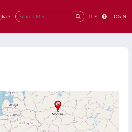
glia
IT
LOGIN