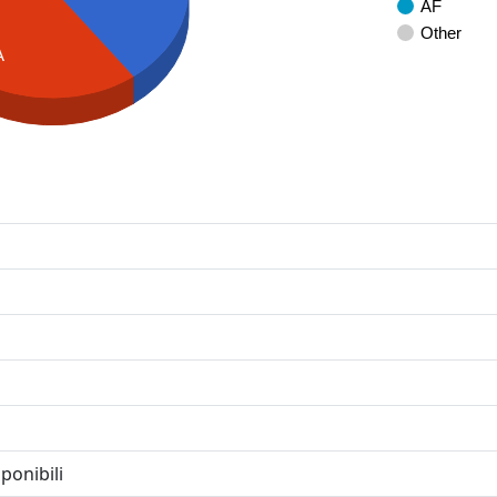
AF
Other
A
ponibili