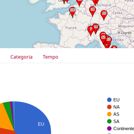
e
Categoria
Tempo
EU
NA
AS
SA
EU
Continent