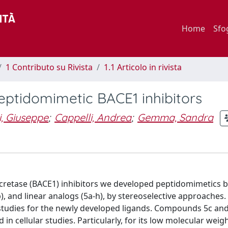
Home
Sfo
1 Contributo su Rivista
1.1 Articolo in rivista
eptidomimetic BACE1 inhibitors
, Giuseppe
;
Cappelli, Andrea
;
Gemma, Sandra
ecretase (BACE1) inhibitors we developed peptidomimetics 
), and linear analogs (5a-h), by stereoselective approaches
 studies for the newly developed ligands. Compounds 5c an
 cellular studies. Particularly, for its low molecular weigh