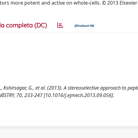
bitors more potent and active on whole-cells. © 2013 Elsevi
a completa (DC)
 S., Kshirsagar, G., et al. (2013). A stereoselective approach to pe
STRY, 70, 233-247 [10.1016/j.ejmech.2013.09.056].