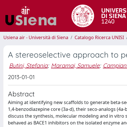
Usiena air - Università di Siena
Catalogo Ricerca UNISI
A stereoselective approach to p
Butini, Stefania
;
Maramai, Samuele
;
Campiani
2013-01-01
Abstract
Aiming at identifying new scaffolds to generate beta-s
1,4-benzodiazepine core (3a-d), their seco-analogs (4a-b
discuss the synthesis, molecular modeling and in vitro
behaved as BACE1 inhibitors on the isolated enzyme and in