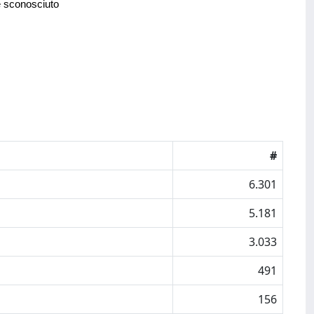
e sconosciuto
#
6.301
5.181
3.033
491
156