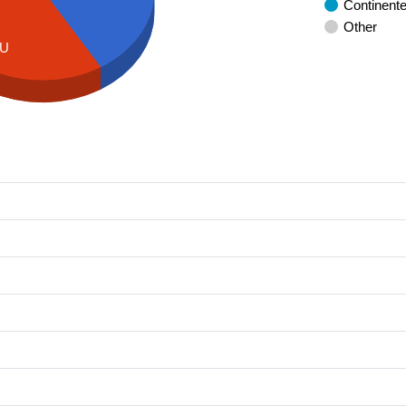
Continent
Other
U