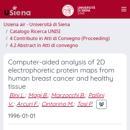
Usiena air - Università di Siena
Catalogo Ricerca UNISI
4 Contributo in Atti di Convegno (Proceeding)
4.2 Abstract in Atti di convegno
Computer-aided analysis of 2D
electrophoretic protein maps from
human breast cancer and healthy
tissue
Bini L.
;
Magi B.
;
Marzocchi B.
;
Pallini
V.
;
Arcuri F.
;
Cintorino M.
;
Tosi P.
1996-01-01