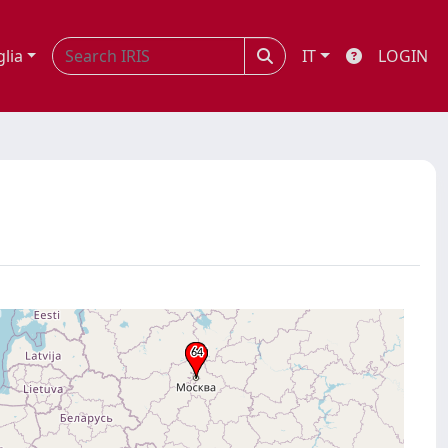
glia
IT
LOGIN