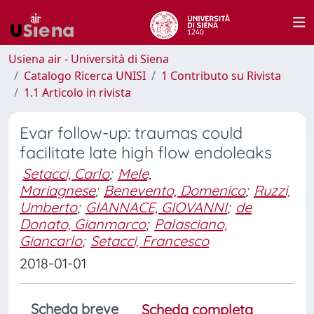
Usiena air - Università di Siena
Catalogo Ricerca UNISI
1 Contributo su Rivista
1.1 Articolo in rivista
Evar follow-up: traumas could
facilitate late high flow endoleaks
Setacci, Carlo
;
Mele,
Mariagnese
;
Benevento, Domenico
;
Ruzzi,
Umberto
;
GIANNACE, GIOVANNI
;
de
Donato, Gianmarco
;
Palasciano,
Giancarlo
;
Setacci, Francesco
2018-01-01
Scheda breve
Scheda completa