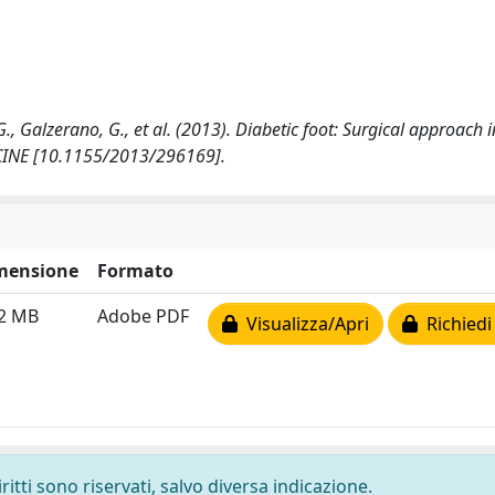
, G., Galzerano, G., et al. (2013). Diabetic foot: Surgical approach i
INE [10.1155/2013/296169].
mensione
Formato
32 MB
Adobe PDF
Visualizza/Apri
Richiedi
ritti sono riservati, salvo diversa indicazione.