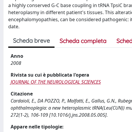
a highly conserved G-C base coupling in tRNA TpsiC bra
heteroplasmy in different patient's tissues. This alterat
encephalomyopathies, can be considered pathogenic: it
date.
Scheda breve
Scheda completa
Sched
Anno
2008
Rivista su cui è pubblicata l'opera
JOURNAL OF THE NEUROLOGICAL SCIENCES
Citazione
Cardaioli, E., DA POZZO, P., Malfatti, E., Gallus, G.N., Rubeg
ophthalmoplegia: a new heteroplasmic tRNA(Leu(CUN)) m
272(1-2), 106-109 [10.1016/j.jns.2008.05.005].
Appare nelle tipologie: