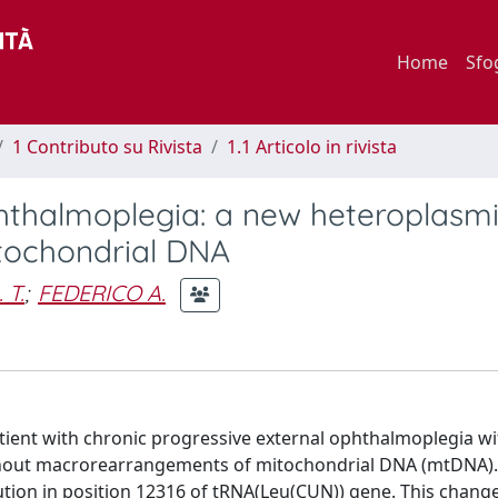
Home
Sfo
1 Contributo su Rivista
1.1 Articolo in rivista
phthalmoplegia: a new heteroplasm
tochondrial DNA
 T.
;
FEDERICO A.
tient with chronic progressive external ophthalmoplegia w
thout macrorearrangements of mitochondrial DNA (mtDNA).
ion in position 12316 of tRNA(Leu(CUN)) gene. This chang