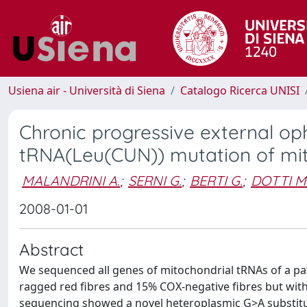
Usiena air - Università di Siena
Catalogo Ricerca UNISI
Chronic progressive external o
tRNA(Leu(CUN)) mutation of mi
MALANDRINI A.
;
SERNI G.
;
BERTI G.
;
DOTTI M.
2008-01-01
Abstract
We sequenced all genes of mitochondrial tRNAs of a pa
ragged red fibres and 15% COX-negative fibres but wi
sequencing showed a novel heteroplasmic G>A substitut