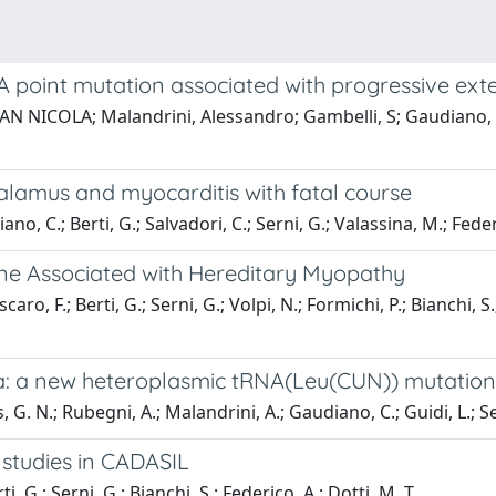
point mutation associated with progressive ext
N NICOLA; Malandrini, Alessandro; Gambelli, S; Gaudiano, C; M
alamus and myocarditis with fatal course
ano, C.; Berti, G.; Salvadori, C.; Serni, G.; Valassina, M.; Fed
ene Associated with Hereditary Myopathy
ro, F.; Berti, G.; Serni, G.; Volpi, N.; Formichi, P.; Bianchi, S.
a: a new heteroplasmic tRNA(Leu(CUN)) mutation
 G. N.; Rubegni, A.; Malandrini, A.; Gaudiano, C.; Guidi, L.; Sern
y studies in CADASIL
 G.; Serni, G.; Bianchi, S.; Federico, A.; Dotti, M. T.