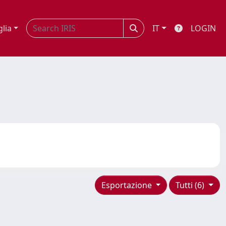
glia
IT
LOGIN
Esportazione
Tutti (6)