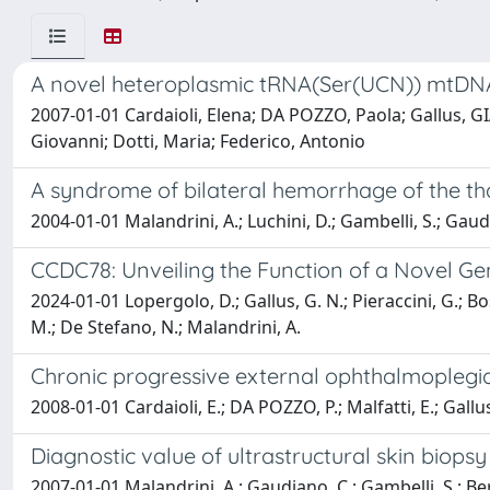
A novel heteroplasmic tRNA(Ser(UCN)) mtDNA 
2007-01-01 Cardaioli, Elena; DA POZZO, Paola; Gallus, GIA
Giovanni; Dotti, Maria; Federico, Antonio
A syndrome of bilateral hemorrhage of the th
2004-01-01 Malandrini, A.; Luchini, D.; Gambelli, S.; Gaudi
CCDC78: Unveiling the Function of a Novel G
2024-01-01 Lopergolo, D.; Gallus, G. N.; Pieraccini, G.; Bosca
M.; De Stefano, N.; Malandrini, A.
Chronic progressive external ophthalmoplegi
2008-01-01 Cardaioli, E.; DA POZZO, P.; Malfatti, E.; Gallus,
Diagnostic value of ultrastructural skin biops
2007-01-01 Malandrini, A.; Gaudiano, C.; Gambelli, S.; Berti,