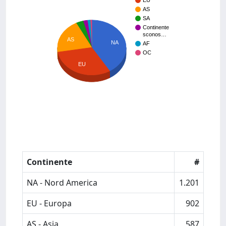
EU
AS
SA
Continente
sconos…
AS
NA
AF
OC
EU
Continente
#
NA - Nord America
1.201
EU - Europa
902
AS - Asia
587