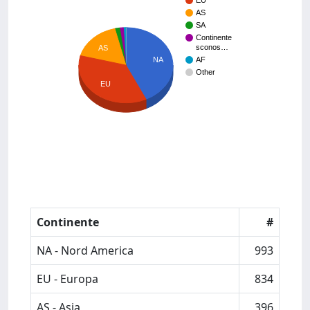
EU
AS
SA
Continente
sconos…
AS
NA
AF
Other
EU
Continente
#
NA - Nord America
993
EU - Europa
834
AS - Asia
396