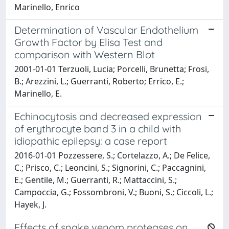
Marinello, Enrico
Determination of Vascular Endothelium
Growth Factor by Elisa Test and
comparison with Western Blot
2001-01-01 Terzuoli, Lucia; Porcelli, Brunetta; Frosi,
B.; Arezzini, L.; Guerranti, Roberto; Errico, E.;
Marinello, E.
Echinocytosis and decreased expression
of erythrocyte band 3 in a child with
idiopathic epilepsy: a case report
2016-01-01 Pozzessere, S.; Cortelazzo, A.; De Felice,
C.; Prisco, C.; Leoncini, S.; Signorini, C.; Paccagnini,
E.; Gentile, M.; Guerranti, R.; Mattaccini, S.;
Campoccia, G.; Fossombroni, V.; Buoni, S.; Ciccoli, L.;
Hayek, J.
Effects of snake venom proteases on