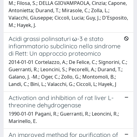
M.; Filosa, S.; DELLA GIOVAMPAOLA, Cinzia; Capone,
Antonietta; Durand, T.; Mirasole, C.; Zolla, L.;
Valacchi, Giuseppe; Ciccoli, Lucia; Guy, J.; D'Esposito,
M.; Hayek, J.
Acidi grassi polinsaturi ω-3 e stato
infiammatorio subclinico nella sindrome
di Rett: Un approccio proteomico
2014-01-01 Cortelazzo, A.; De Felice, C.; Signorini, C.;
Guerranti, R.; Leoncini, S.; Pecorelli, A.; Durand, T.;
Galano, J. -M.; Oger, C.; Zollo, G.; Montomoli, B.;
Landi, C.; Bini, L.; Valacchi, G.; Ciccoli, L; Hayek, J
Activation and inhibition of rat liver L-
threonine dehydrogenase
1990-01-01 Pagani, R.; Guerranti, R.; Leoncini, R.;
Marinello, E.
An improved method for purification of