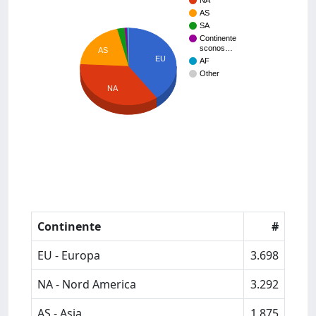
NA
AS
SA
Continente
sconos…
AS
EU
AF
Other
NA
Continente
#
EU - Europa
3.698
NA - Nord America
3.292
AS - Asia
1.875