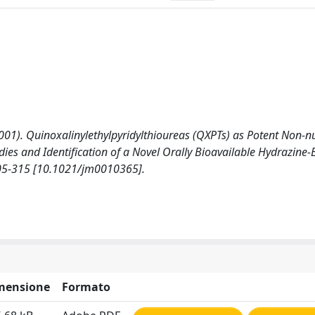
al. (2001). Quinoxalinylethylpyridylthioureas (QXPTs) as Potent Non-
udies and Identification of a Novel Orally Bioavailable Hydrazine
05-315 [10.1021/jm0010365].
mensione
Formato