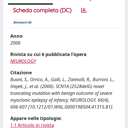
Scheda completa (DC)
Anno
2006
Rivista su cui è pubblicata l'opera
NEUROLOGY
Citazione
Buoni, S., Orrico, A., Galli, L., Zannolli, R., Burroni, L.,
Hayek, J., et al. (2006). SCN1A (2528delG) novel
truncating mutation with benign outcome of severe
myoclonic epilepsy of infancy. NEUROLOGY, 66(4),
606-607 [10.1212/01.WNL.0000198504.41315.B1].
Appare nelle tipologie:
1.1 Articolo in rivista