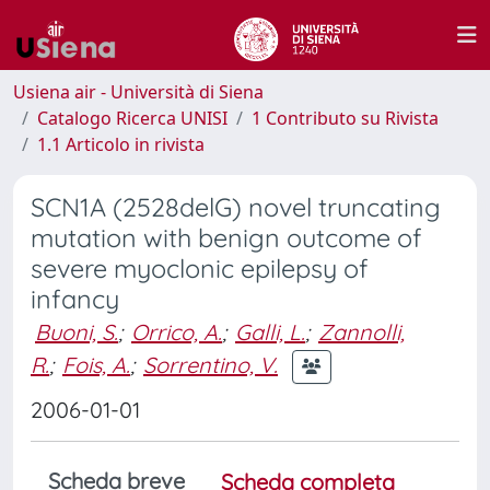
Usiena air - Università di Siena
Catalogo Ricerca UNISI
1 Contributo su Rivista
1.1 Articolo in rivista
SCN1A (2528delG) novel truncating
mutation with benign outcome of
severe myoclonic epilepsy of
infancy
Buoni, S.
;
Orrico, A.
;
Galli, L.
;
Zannolli,
R.
;
Fois, A.
;
Sorrentino, V.
2006-01-01
Scheda breve
Scheda completa