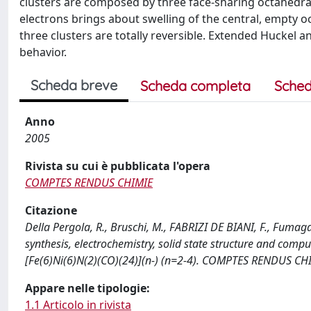
clusters are composed by three face-sharing octahedra, w
electrons brings about swelling of the central, empty 
three clusters are totally reversible. Extended Huckel a
behavior.
Scheda breve
Scheda completa
Sched
Anno
2005
Rivista su cui è pubblicata l'opera
COMPTES RENDUS CHIMIE
Citazione
Della Pergola, R., Bruschi, M., FABRIZI DE BIANI, F., Fumagalli
synthesis, electrochemistry, solid state structure and compu
[Fe(6)Ni(6)N(2)(CO)(24)](n-) (n=2-4). COMPTES RENDUS CHI
Appare nelle tipologie:
1.1 Articolo in rivista