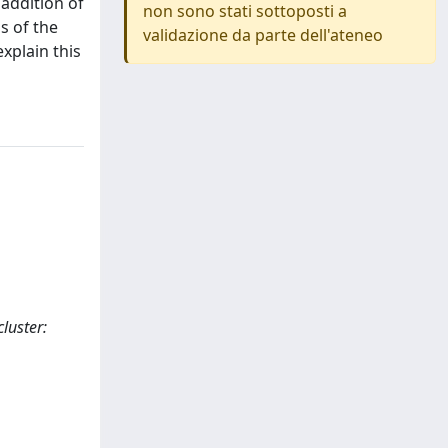
 addition of
non sono stati sottoposti a
s of the
validazione da parte dell'ateneo
xplain this
cluster: