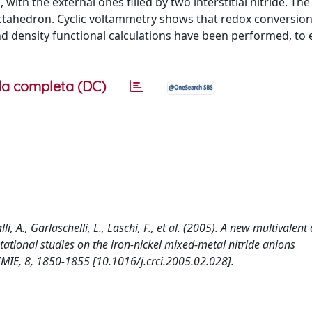
ith the external ones filled by two interstitial nitride. The
octahedron. Cyclic voltammetry shows that redox conversion
nd density functional calculations have been performed, to e
a completa (DC)
, A., Garlaschelli, L., Laschi, F., et al. (2005). A new multivalent 
tational studies on the iron-nickel mixed-metal nitride anions
MIE, 8, 1850-1855 [10.1016/j.crci.2005.02.028].