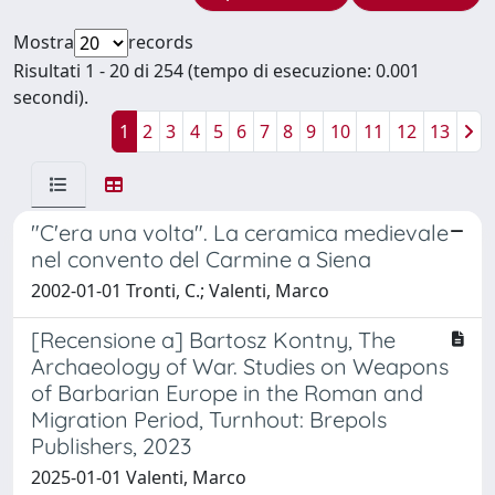
Mostra
records
Risultati 1 - 20 di 254 (tempo di esecuzione: 0.001
secondi).
1
2
3
4
5
6
7
8
9
10
11
12
13
"C'era una volta". La ceramica medievale
nel convento del Carmine a Siena
2002-01-01 Tronti, C.; Valenti, Marco
[Recensione a] Bartosz Kontny, The
Archaeology of War. Studies on Weapons
of Barbarian Europe in the Roman and
Migration Period, Turnhout: Brepols
Publishers, 2023
2025-01-01 Valenti, Marco