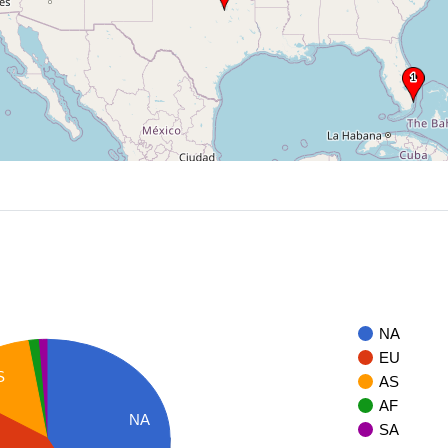
NA
EU
S
AS
AF
NA
SA