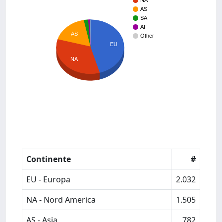
NA
AS
SA
AF
AS
Other
EU
NA
Continente
#
EU - Europa
2.032
NA - Nord America
1.505
AS - Asia
782