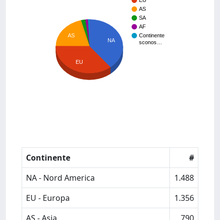
EU
AS
SA
AF
AS
Continente
NA
sconos…
EU
Continente
#
NA - Nord America
1.488
EU - Europa
1.356
AS - Asia
790