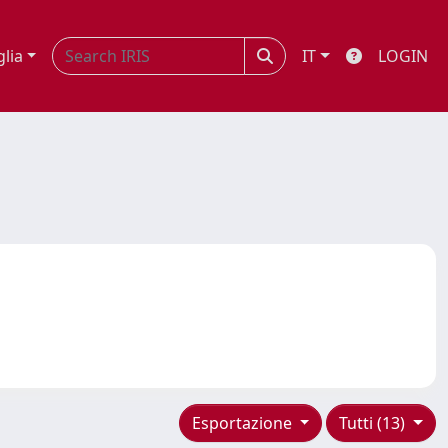
glia
IT
LOGIN
Esportazione
Tutti (13)