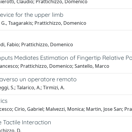
ierotti, Claudio; Prattichizzo, Domenico
evice for the upper limb
. G., Tsagarakis; Prattichizzo, Domenico
di, Fabio; Prattichizzo, Domenico
nputs Mediates Estimation of Fingertip Relative Po
rancesco; Prattichizzo, Domenico; Santello, Marco
traverso un operatore remoto
gi, S.; Talarico, A.; Tirmizi, A.
ics
ncesco; Cirio, Gabriel; Malvezzi, Monica; Martin, Jose San; P
Tactile Interaction
ichizzo, D.