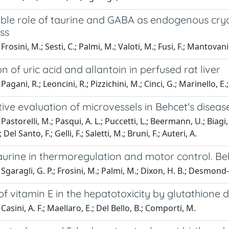
ble role of taurine and GABA as endogenous cryog
ss
rosini, M.; Sesti, C.; Palmi, M.; Valoti, M.; Fusi, F.; Mantovani, 
n of uric acid and allantoin in perfused rat liver
agani, R.; Leoncini, R.; Pizzichini, M.; Cinci, G.; Marinello, E.;
ive evaluation of microvessels in Behcet's diseas
astorelli, M.; Pasqui, A. L.; Puccetti, L.; Beermann, U.; Biagi, F
 Del Santo, F.; Gelli, F.; Saletti, M.; Bruni, F.; Auteri, A.
aurine in thermoregulation and motor control. Beh
Sgaragli, G. P.; Frosini, M.; Palmi, M.; Dixon, H. B.; Desmond-S
of vitamin E in the hepatotoxicity by glutathione 
asini, A. F.; Maellaro, E.; Del Bello, B.; Comporti, M.