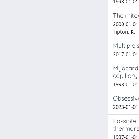
1998-01-01 C
The mitoc
2000-01-01 P
Tipton, K. F
Multiple 
2017-01-01 
Myocardi
capillary
1998-01-01 C
Obsessiv
2023-01-01 
Possible
thermore
1987-01-01 