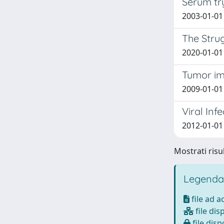
Serum tr
2003-01-01 C
The Strug
2020-01-01
Tumor im
2009-01-01 F
Viral Inf
2012-01-01 G
Mostrati risul
Legenda
file ad 
file dis
file disp