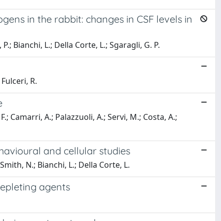
ens in the rabbit: changes in CSF levels in
P.; Bianchi, L.; Della Corte, L.; Sgaragli, G. P.
 Fulceri, R.
e
.; Camarri, A.; Palazzuoli, A.; Servi, M.; Costa, A.;
avioural and cellular studies
mith, N.; Bianchi, L.; Della Corte, L.
depleting agents