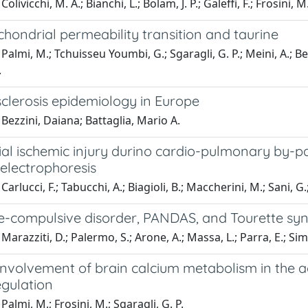
olivicchi, M. A.; Bianchi, L.; Bolam, J. P.; Galeffi, F.; Frosini, M
hondrial permeability transition and taurine
almi, M.; Tchuisseu Youmbi, G.; Sgaragli, G. P.; Meini, A.; Benoc
.
sclerosis epidemiology in Europe
Bezzini, Daiana; Battaglia, Mario A.
al ischemic injury durino cardio-pulmonary by-p
 electrophoresis
arlucci, F.; Tabucchi, A.; Biagioli, B.; Maccherini, M.; Sani, G.
e-compulsive disorder, PANDAS, and Tourette s
Marazziti, D.; Palermo, S.; Arone, A.; Massa, L.; Parra, E.; Sim
 involvement of brain calcium metabolism in the 
gulation
Palmi, M.; Frosini, M.; Sgaragli, G. P.