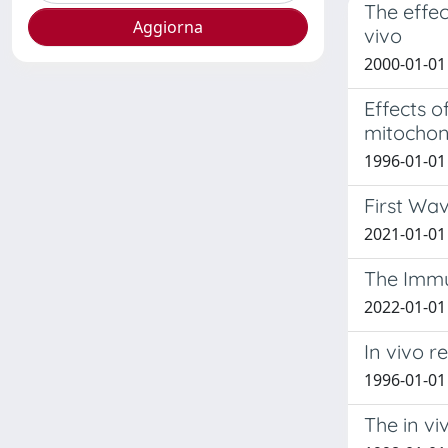
The effec
vivo
2000-01-01 B
Effects o
mitochon
1996-01-01 P
First Wa
2021-01-01 
The Immu
2022-01-01 T
In vivo r
1996-01-01 B
The in vi