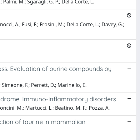
.; Palmi, M.; Sgaragli, G. P.; Della Corte, L.
ci, A.; Fusi, F.; Frosini, M.; Della Corte, L.; Davey, G.;
ass. Evaluation of purine compounds by
; Simeone, F.; Perrett, D.; Marinello, E.
yndrome: Immuno-inflammatory disorders
oncini, M.; Martucci, L.; Beatino, M. F.; Pozza, A.
action of taurine in mammalian