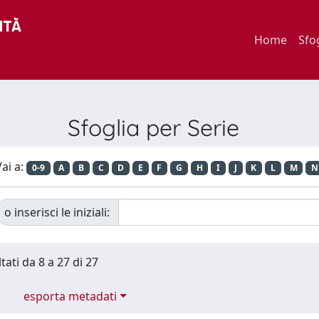
Home
Sfo
Sfoglia per Serie
ai a:
0-9
A
B
C
D
E
F
G
H
I
J
K
L
M
N
o inserisci le iniziali:
tati da 8 a 27 di 27
esporta metadati