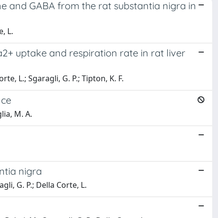
ne and GABA from the rat substantia nigra in
, L.
2+ uptake and respiration rate in rat liver
te, L.; Sgaragli, G. P.; Tipton, K. F.
nce
lia, M. A.
ntia nigra
gli, G. P.; Della Corte, L.