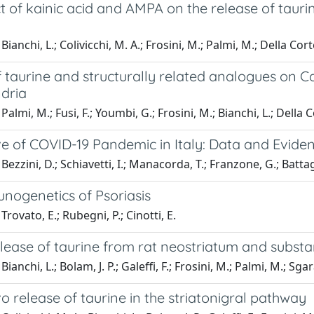
t of kainic acid and AMPA on the release of tauri
ianchi, L.; Colivicchi, M. A.; Frosini, M.; Palmi, M.; Della Corte
f taurine and structurally related analogues on Ca
dria
almi, M.; Fusi, F.; Youmbi, G.; Frosini, M.; Bianchi, L.; Della Cor
ve of COVID-19 Pandemic in Italy: Data and Evide
Bezzini, D.; Schiavetti, I.; Manacorda, T.; Franzone, G.; Battag
nogenetics of Psoriasis
rovato, E.; Rubegni, P.; Cinotti, E.
elease of taurine from rat neostriatum and substa
ianchi, L.; Bolam, J. P.; Galeffi, F.; Frosini, M.; Palmi, M.; Sgara
vo release of taurine in the striatonigral pathway