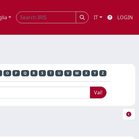
glia
IT
LOGIN
O
P
Q
R
S
T
U
V
W
X
Y
Z