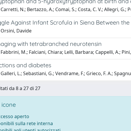
yptophan and 5-hydroxytryptophan at birth and 
arretti, N.; Bertazzo, A.; Comai, S.; Costa, C. V.; Allegri, G.; P
gle Against Infant Scrofula in Siena Between the
 Orsini, Davide
aging with tetrabranched neurotensin
abbrini, M.; Falciani, Chiara; Lelli, Barbara; Cappelli, A.; Pini
ections and diabetes
alleri, L.; Sebastiani, G.; Vendrame, F.; Grieco, F. A.; Spagnuo
tati da 8 a 27 di 27
 icone
accesso aperto
ponibili sulla rete interna
onibili agli utenti autorizzati