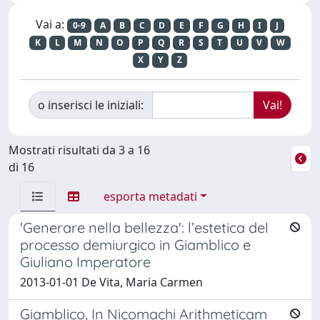
Vai a:
0-9
A
B
C
D
E
F
G
H
I
J
K
L
M
N
O
P
Q
R
S
T
U
V
W
X
Y
Z
o inserisci le iniziali:
Mostrati risultati da 3 a 16
di 16
esporta metadati
'Generare nella bellezza': l’estetica del
processo demiurgico in Giamblico e
Giuliano Imperatore
2013-01-01 De Vita, Maria Carmen
Giamblico, In Nicomachi Arithmeticam