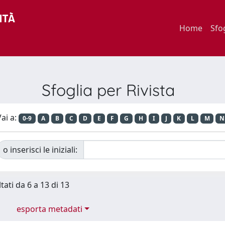
Home
Sfo
Sfoglia per Rivista
ai a:
0-9
A
B
C
D
E
F
G
H
I
J
K
L
M
N
o inserisci le iniziali:
tati da 6 a 13 di 13
esporta metadati