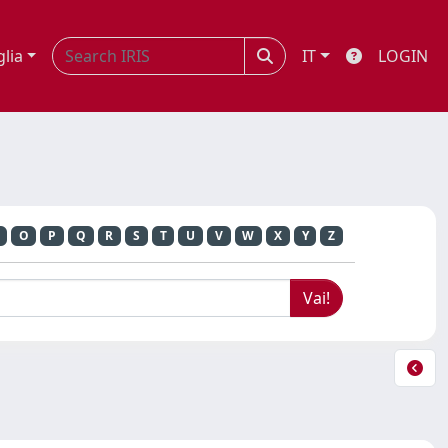
glia
IT
LOGIN
O
P
Q
R
S
T
U
V
W
X
Y
Z