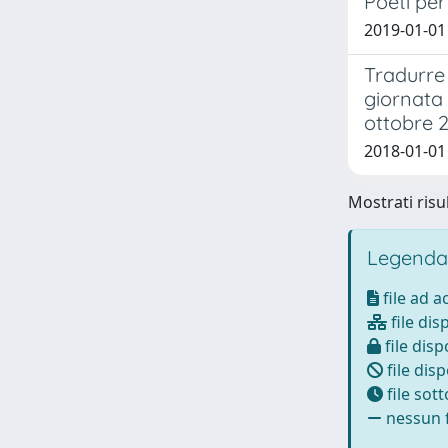
Poeti per
2019-01-01
Tradurre l
giornata 
ottobre 2
2018-01-01
Mostrati risul
Legenda
file ad 
file dis
file disp
file disp
file sot
nessun f