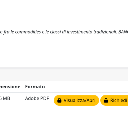
to fra le commodities e le classi di investimento tradizionali. BAN
mensione
Formato
36 MB
Adobe PDF
Visualizza/Apri
Richiedi