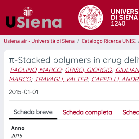
Usiena air - Università di Siena
Catalogo Ricerca UNISI
π-Stacked polymers in drug deli
PAOLINO, MARCO
;
GRISCI, GIORGIO
;
GIULIA
MARCO
;
TRAVAGLI, VALTER
;
CAPPELLI, ANDR
2015-01-01
Scheda breve
Scheda completa
Sched
Anno
2015