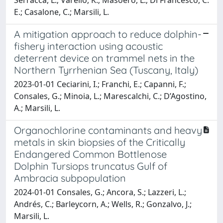
Serracca, L.; Varello, K.; Masoero, L.; Di Francesco, C.
E.; Casalone, C.; Marsili, L.
A mitigation approach to reduce dolphin-
fishery interaction using acoustic
deterrent device on trammel nets in the
Northern Tyrrhenian Sea (Tuscany, Italy)
2023-01-01 Ceciarini, I.; Franchi, E.; Capanni, F.;
Consales, G.; Minoia, L.; Marescalchi, C.; D’Agostino,
A.; Marsili, L.
Organochlorine contaminants and heavy
metals in skin biopsies of the Critically
Endangered Common Bottlenose
Dolphin Tursiops truncatus Gulf of
Ambracia subpopulation
2024-01-01 Consales, G.; Ancora, S.; Lazzeri, L.;
Andrés, C.; Barleycorn, A.; Wells, R.; Gonzalvo, J.;
Marsili, L.