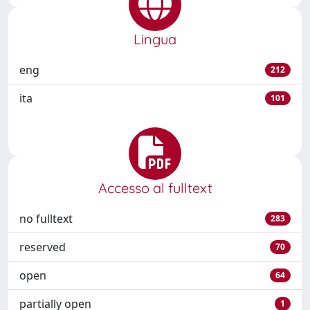
Lingua
eng
212
ita
101
Accesso al fulltext
no fulltext
283
reserved
70
open
64
partially open
1