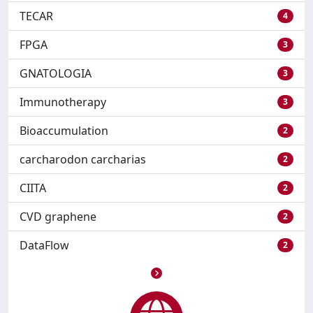
TECAR
4
FPGA
3
GNATOLOGIA
3
Immunotherapy
3
Bioaccumulation
2
carcharodon carcharias
2
CIITA
2
CVD graphene
2
DataFlow
2