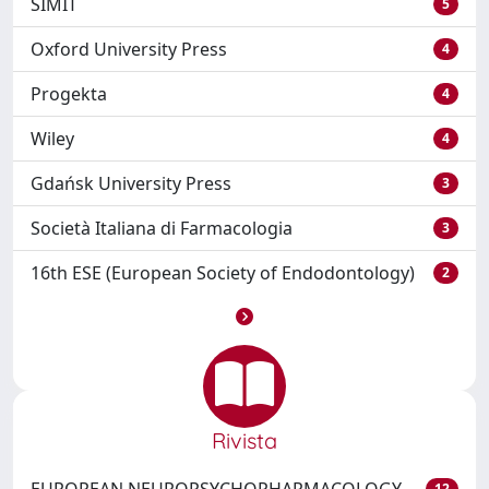
SIMIT
5
Oxford University Press
4
Progekta
4
Wiley
4
Gdańsk University Press
3
Società Italiana di Farmacologia
3
16th ESE (European Society of Endodontology)
2
Rivista
12