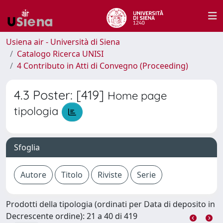
Usiena air - Università di Siena
Catalogo Ricerca UNISI
4 Contributo in Atti di Convegno (Proceeding)
4.3 Poster: [419]
Home page
tipologia
Sfoglia
Prodotti della tipologia (ordinati per Data di deposito in
Decrescente ordine): 21 a 40 di 419