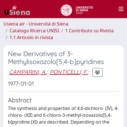
Usiena air - Università di Siena
Catalogo Ricerca UNISI
1 Contributo su Rivista
1.1 Articolo in rivista
New Derivatives of 3-
Methylisoxazolo[5,4-b]pyridines
CAMPARINI, A.
;
PONTICELLI, F.
;
1977-01-01
Abstract
The synthesis and properties of 4,6‐dichloro‐ (IV), 4‐
chloro‐ (XII) and 6‐chloro‐3‐methyl‐isoxazolo[5,4‐
b]pyridine (XI) are described. Depending on the