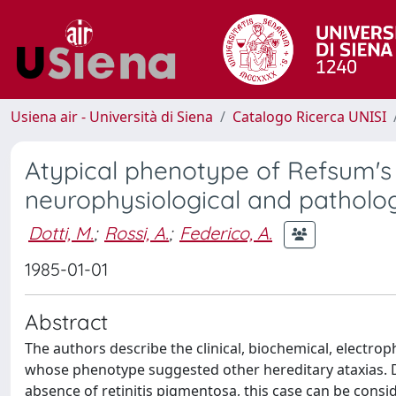
Usiena air - Università di Siena
Catalogo Ricerca UNISI
Atypical phenotype of Refsum's d
neurophysiological and patholog
Dotti, M.
;
Rossi, A.
;
Federico, A.
1985-01-01
Abstract
The authors describe the clinical, biochemical, electrop
whose phenotype suggested other hereditary ataxias. D
absence of retinitis pigmentosa, this case can be consid