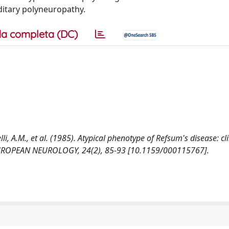
editary polyneuropathy.
a completa (DC)
elli, A.M., et al. (1985). Atypical phenotype of Refsum's disease: cli
. EUROPEAN NEUROLOGY, 24(2), 85-93 [10.1159/000115767].