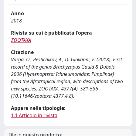
Anno
2018
Rivista su cui è pubblicata l'opera
ZOOTAXA
Citazione
Varga, O., Reshchikov, A., Di Giovanni, F. (2018). First
record of the genus Brachyzapus Gauld & Dubois,
2006 (Hymenoptera: Ichneumonidae: Pimplinae)
from the Afrotropical region, with descriptions of two
new species. ZOOTAXA, 4377(4), 581-586
[10.11646/zootaxa.4377.4.8].
Appare nelle tipologie:
1.1 Articolo in rivista
File in questo prodotto: