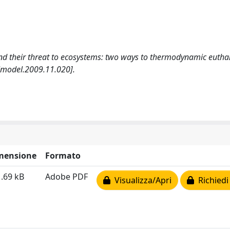
ns and their threat to ecosystems: two ways to thermodynamic eutha
model.2009.11.020].
mensione
Formato
.69 kB
Adobe PDF
Visualizza/Apri
Richiedi