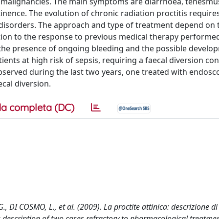
l malignancies. The main symptoms are diarrhoea, tenesmu
nence. The evolution of chronic radiation proctitis requir
 disorders. The approach and type of treatment depend on t
tion to the response to previous medical therapy performed
n the presence of ongoing bleeding and the possible develo
ents at high risk of sepsis, requiring a faecal diversion co
served during the last two years, one treated with endosco
cal diversion.
a completa (DC)
 G., DI COSMO, L., et al. (2009). La proctite attinica: descrizione d
: description of two cases refractory to pharmacological treatmen