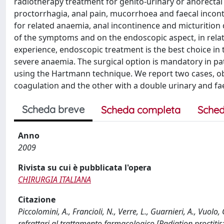
radiotherapy treatment for genito-urinary or anorecta
proctorrhagia, anal pain, mucorrhoea and faecal inconti
for related anaemia, anal incontinence and micturition
of the symptoms and on the endoscopic aspect, in rela
experience, endoscopic treatment is the best choice i
severe anaemia. The surgical option is mandatory in pati
using the Hartmann technique. We report two cases, ob
coagulation and the other with a double urinary and fae
Scheda breve
Scheda completa
Sched
Anno
2009
Rivista su cui è pubblicata l'opera
CHIRURGIA ITALIANA
Citazione
Piccolomini, A., Francioli, N., Verre, L., Guarnieri, A., Vuolo,
refrattari al trattamento farmacologico [Radiation proctitis