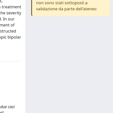
s,
non sono stati sottoposti a
es treatment
validazione da parte dell'ateneo
he severity
. In our
pment of
nstructed
pic bipolar
i due casi
t].