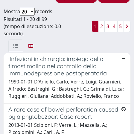
Mostra
records
Risultati 1 - 20 di 99
(tempo di esecuzione: 0.0
1
2
3
4
5
secondi).
'Infezioni in chirurgia: impiego della
timostimolina nel controllo della
immunodepressione postoperatoria
1990-01-01 D'Aniello, Carlo; Verre, Luigi; Guarnieri,
Alfredo; Bastreghi, G.; Bastreghi, G.; Grimaldi, Luca;
Ruggieri, Giuliana; Addobbati, A.; Roviello, Franco
A rare case of bowel perforation caused
by a phytobezoar: Case report
2013-01-01 Scipioni, F; Verre, L.; Mazzella, A.;
Piccolomini, A.; Carli, A. F.