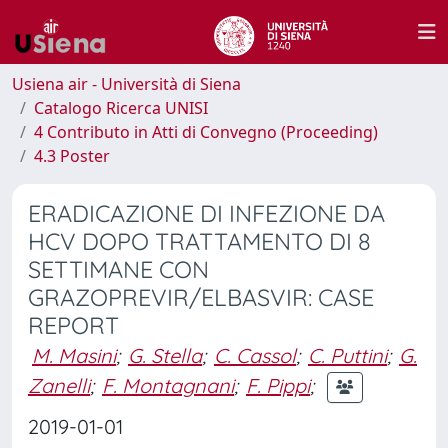
Usiena air - Università di Siena
Catalogo Ricerca UNISI
4 Contributo in Atti di Convegno (Proceeding)
4.3 Poster
ERADICAZIONE DI INFEZIONE DA
HCV DOPO TRATTAMENTO DI 8
SETTIMANE CON
GRAZOPREVIR/ELBASVIR: CASE
REPORT
M. Masini
;
G. Stella
;
C. Cassol
;
C. Puttini
;
G.
Zanelli
;
F. Montagnani
;
F. Pippi
;
2019-01-01