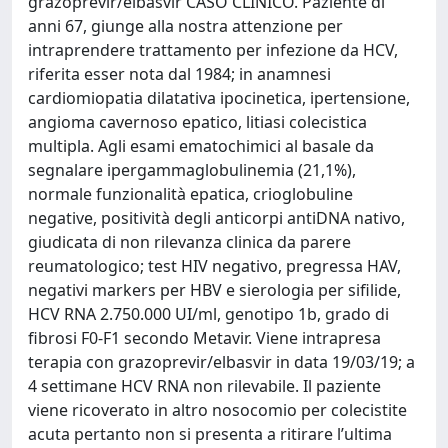
grazoprevir/elbasvir CASO CLINICO. Paziente di
anni 67, giunge alla nostra attenzione per
intraprendere trattamento per infezione da HCV,
riferita esser nota dal 1984; in anamnesi
cardiomiopatia dilatativa ipocinetica, ipertensione,
angioma cavernoso epatico, litiasi colecistica
multipla. Agli esami ematochimici al basale da
segnalare ipergammaglobulinemia (21,1%),
normale funzionalità epatica, crioglobuline
negative, positività degli anticorpi antiDNA nativo,
giudicata di non rilevanza clinica da parere
reumatologico; test HIV negativo, pregressa HAV,
negativi markers per HBV e sierologia per sifilide,
HCV RNA 2.750.000 UI/ml, genotipo 1b, grado di
fibrosi F0-F1 secondo Metavir. Viene intrapresa
terapia con grazoprevir/elbasvir in data 19/03/19; a
4 settimane HCV RNA non rilevabile. Il paziente
viene ricoverato in altro nosocomio per colecistite
acuta pertanto non si presenta a ritirare l’ultima