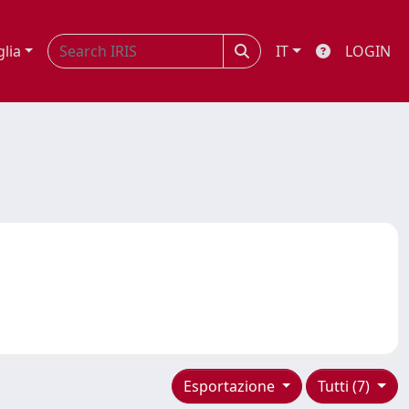
glia
IT
LOGIN
Esportazione
Tutti (7)