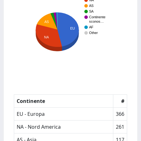
NA
AS
SA
Continente
sconos…
AS
AF
EU
Other
NA
Continente
#
EU - Europa
366
NA - Nord America
261
AS - Asia
117