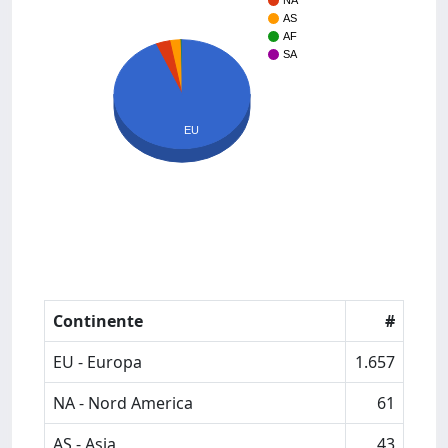
NA
AS
AF
SA
EU
Continente
#
EU - Europa
1.657
NA - Nord America
61
AS - Asia
43